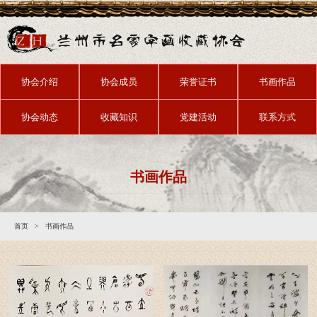
协会介绍
协会成员
荣誉证书
书画作品
协会动态
收藏知识
党建活动
联系方式
书画作品
首页
>
书画作品