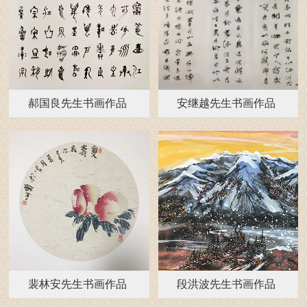
郝国良先生书画作品
安继越先生书画作品
裴林安先生书画作品
段洪波先生书画作品