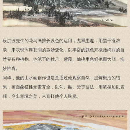
段洪波先生的花鸟画擅长设色的运用，尤重墨趣，用墨干湿浓
淡，来表现浑厚苍润的微妙变化，以丰富的颜色来概括绚丽的自
然界各种植物。他笔下的牡丹、紫藤、仙桃用色鲜艳而大胆，惟
妙惟肖。
同样，他的山水画创作也是是通过他观察自然，提炼概括的结
果，画面象征性元素齐全，以勾、皴、染等技法，用笔墨加以表
现，突出意境之美，来直抒他个人胸臆。