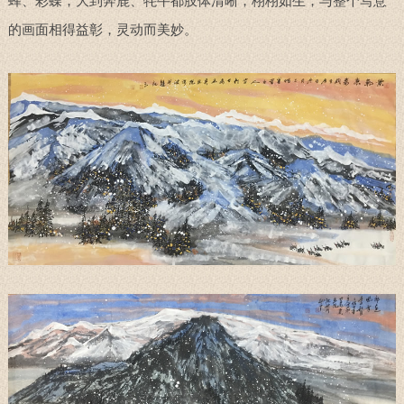
蜂、彩蝶，大到奔鹿、牦牛都肢体清晰，栩栩如生，与整个写意
的画面相得益彰，灵动而美妙。