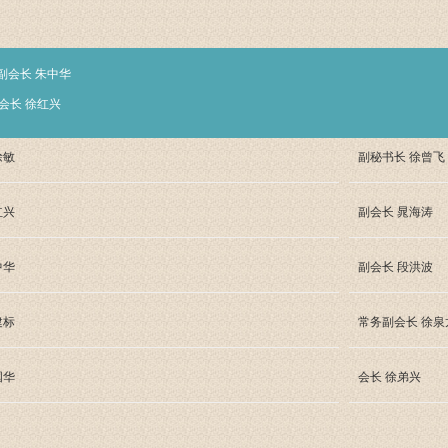
副会长 朱中华
会长 徐红兴
徐敏
副秘书长 徐曾飞
红兴
副会长 晁海涛
中华
副会长 段洪波
建标
常务副会长 徐泉
国华
会长 徐弟兴